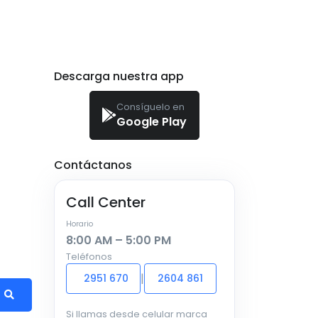
Descarga nuestra app
Consíguelo en
Google Play
Contáctanos
Call Center
Horario
8:00 AM – 5:00 PM
Teléfonos
|
2951 670
2604 861
Si llamas desde celular marca