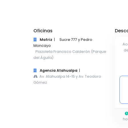
Oficinas
Desca
Matriz
|
Sucre 777 y Pedro
Ac
Moncayo
de
Plazoleta Francisco Calderón (Parque
del Águila)
Agencia Atahualpa
|
Av. Atahualpa 14-15 y Av. Teodoro
Gómez
ho