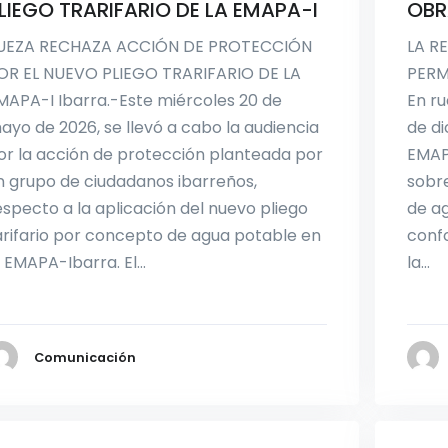
LIEGO TRARIFARIO DE LA EMAPA-I
OBR
UEZA RECHAZA ACCIÓN DE PROTECCIÓN
LA R
OR EL NUEVO PLIEGO TRARIFARIO DE LA
PERM
MAPA-I Ibarra.-Este miércoles 20 de
En ru
ayo de 2026, se llevó a cabo la audiencia
de di
or la acción de protección planteada por
EMAPA
n grupo de ciudadanos ibarreños,
sobre
especto a la aplicación del nuevo pliego
de ag
arifario por concepto de agua potable en
confo
a EMAPA-Ibarra. El…
la…
Comunicación