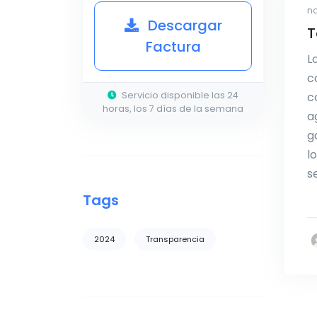
n
Descargar
T
Factura
L
c
Servicio disponible las 24
c
horas, los 7 días de la semana
a
g
l
s
Tags
2024
Transparencia