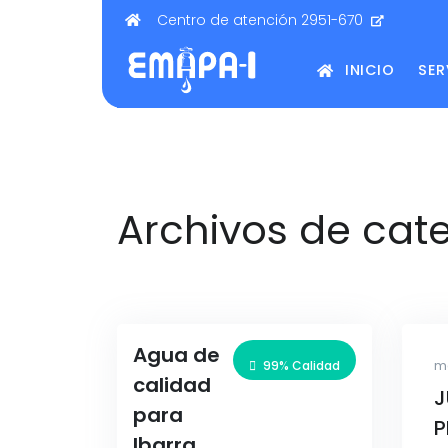
Centro de atención 2951-670
INICIO
SER
Archivos de cat
Agua de
99% Calidad
m
calidad
J
para
P
Ibarra