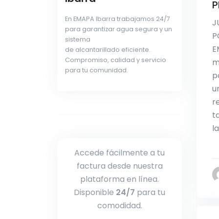
P
En EMAPA Ibarra trabajamos 24/7
J
para garantizar agua segura y un
P
sistema
E
de alcantarillado eficiente.
Compromiso, calidad y servicio
m
para tu comunidad.
p
u
r
t
l
Accede fácilmente a tu
factura desde nuestra
plataforma en línea.
Disponible
24/7
para tu
comodidad.