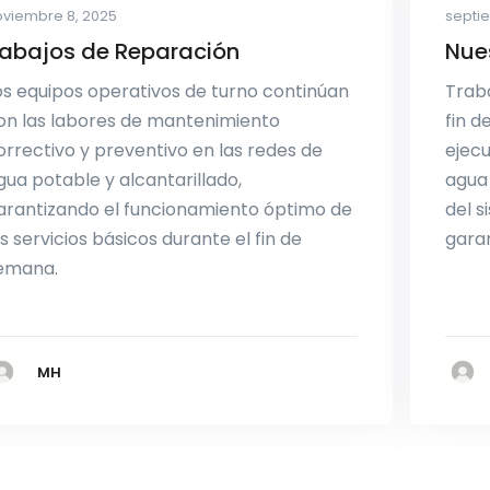
oviembre 8, 2025
septie
abajos de Reparación
Nues
os equipos operativos de turno continúan
Traba
on las labores de mantenimiento
fin d
orrectivo y preventivo en las redes de
ejecu
gua potable y alcantarillado,
agua
arantizando el funcionamiento óptimo de
del s
os servicios básicos durante el fin de
garan
emana.
MH