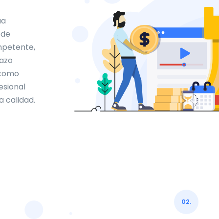
ua
 de
mpetente,
lazo
 como
esional
 calidad.
02.