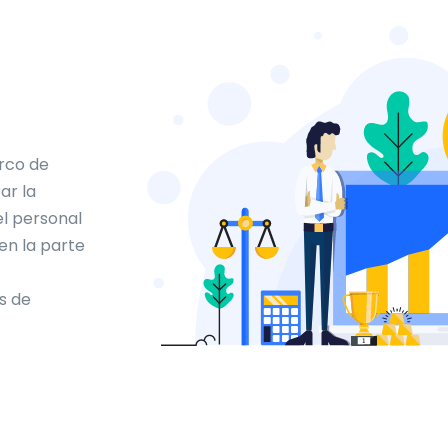
rco de
ar la
el personal
 en la parte
s de