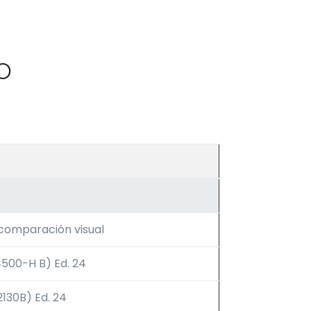
O
comparación visual
500-H B) Ed. 24
130B) Ed. 24