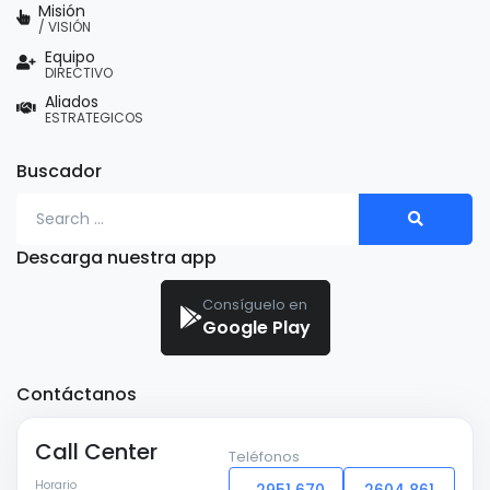
Misión
/ VISIÓN
Equipo
DIRECTIVO
Aliados
ESTRATEGICOS
Buscador
Search for:
Descarga nuestra app
Consíguelo en
Google Play
Contáctanos
Call Center
Teléfonos
Horario
2951 670
2604 861