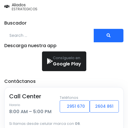
Aliados
ESTRATEGICOS
Buscador
Search for:
Descarga nuestra app
Consíguelo en
Google Play
Contáctanos
Call Center
Teléfonos
Horario
2951 670
2604 861
8:00 AM – 5:00 PM
Si llamas desde celular marca con
06
.