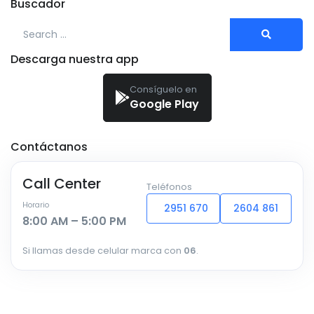
Buscador
Search for:
Descarga nuestra app
Consíguelo en
Google Play
Contáctanos
Call Center
Teléfonos
Horario
2951 670
2604 861
8:00 AM – 5:00 PM
Si llamas desde celular marca con
06
.