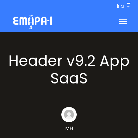
Ir a
Header v9.2 App
SaaS
MH