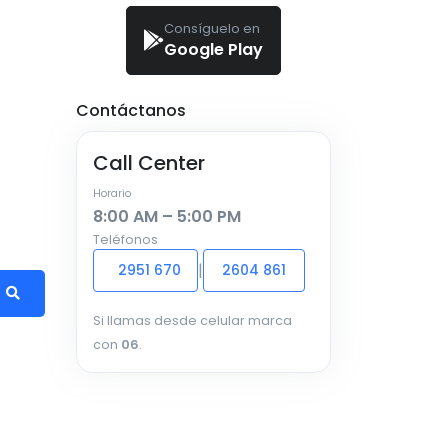
Consíguelo en
Google Play
Contáctanos
Call Center
Horario
8:00 AM – 5:00 PM
Teléfonos
|
2951 670
2604 861
Si llamas desde celular marca
con
06
.