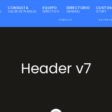
CONSULTA
EQUIPO
DIRECTORIO
CUSTO
U
VALOR DE PLANILLA
DIRECTIVO
GENERAL
STORY
POLÍTICA
ALIAD
VICIOS
EMPRESA
PÚBLICA
ESTRAT
Header v7