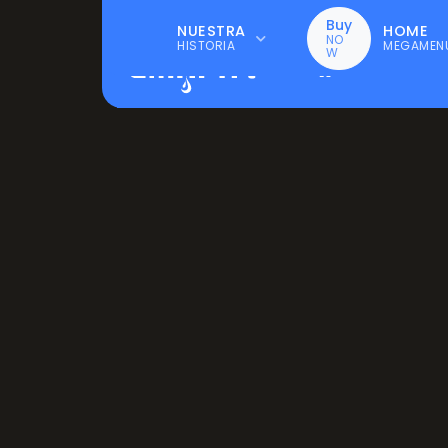
Centro de atención 2951-670
Buy
NUESTRA
HOME
NO
HISTORIA
MEGAMEN
W
INICIO
SER