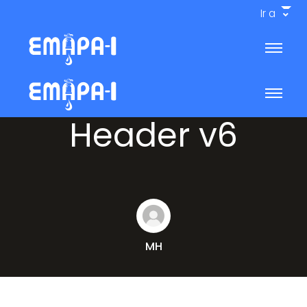
Ir a
Header v6
MH