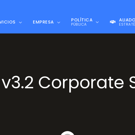
POLÍTICA
ALIAD
POLÍTICA
ALIAD
VICIOS
EMPRESA
VICIOS
EMPRESA
PÚBLICA
ESTRAT
PÚBLICA
ESTRAT
v3.2 Corporate 