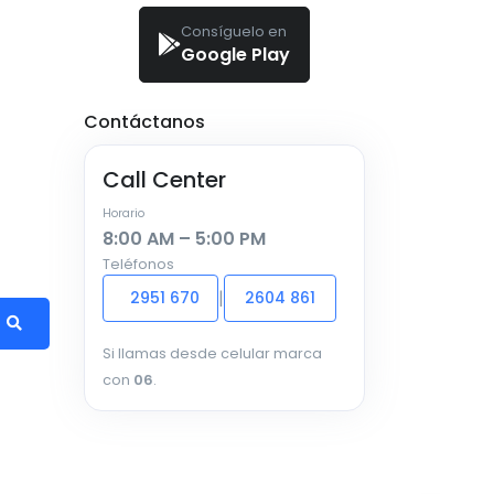
Consíguelo en
Google Play
Contáctanos
Call Center
Horario
8:00 AM – 5:00 PM
Teléfonos
|
2951 670
2604 861
Si llamas desde celular marca
con
06
.