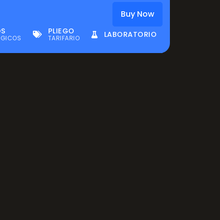
Contactos
Noticias
Buy Now
OS
PLIEGO
LABORATORIO
ÉGICOS
TARIFARIO