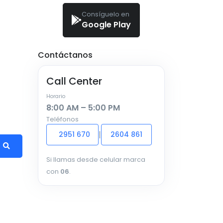
Consíguelo en
Google Play
Contáctanos
Call Center
Horario
8:00 AM – 5:00 PM
Teléfonos
|
2951 670
2604 861
Si llamas desde celular marca
con
06
.