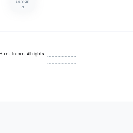
seman
a
INICIO
 Htmlstream. All rights
INICIO