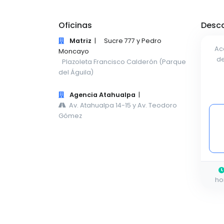
Oficinas
Desca
Matriz
|
Sucre 777 y Pedro
Ac
Moncayo
de
Plazoleta Francisco Calderón (Parque
del Águila)
Agencia Atahualpa
|
Av. Atahualpa 14-15 y Av. Teodoro
Gómez
ho