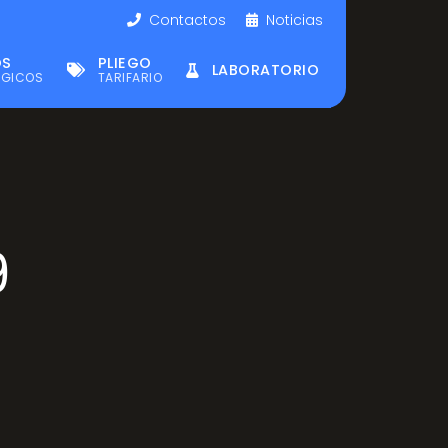
Contactos
Noticias
OS
PLIEGO
LABORATORIO
ÉGICOS
TARIFARIO
9