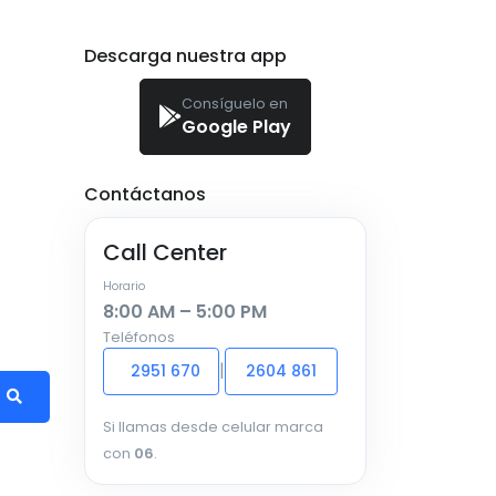
Descarga nuestra app
Consíguelo en
Google Play
Contáctanos
Call Center
Horario
8:00 AM – 5:00 PM
Teléfonos
|
2951 670
2604 861
Si llamas desde celular marca
con
06
.