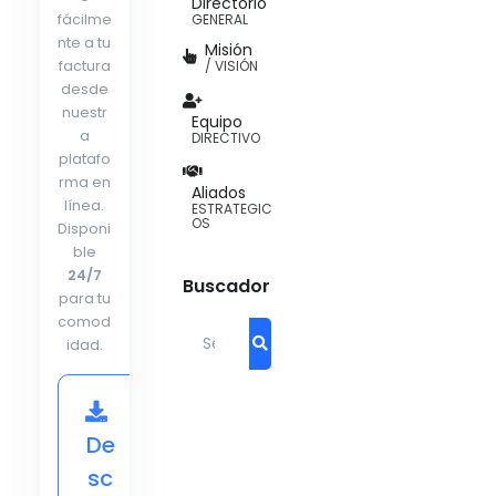
Directorio
fácilme
GENERAL
nte a tu
Misión
/ VISIÓN
factura
desde
nuestr
Equipo
a
DIRECTIVO
platafo
rma en
Aliados
línea.
ESTRATEGIC
OS
Disponi
ble
24/7
Buscador
para tu
comod
Search for:
idad.
De
sc