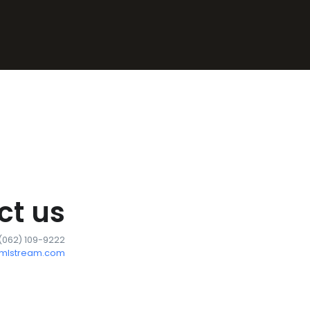
ct us
 (062) 109-9222
tmlstream.com