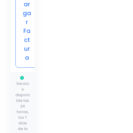
ar
ga
r
Fa
ct
ur
a
Servici
o
disponi
ble las
24
horas,
los 7
días
de la