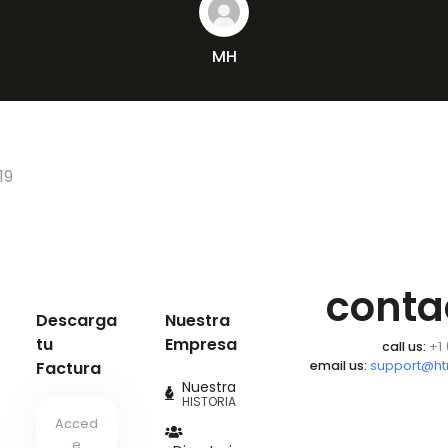
MH
19
conta
Descarga
Nuestra
tu
Empresa
call us:
+1
Factura
email us:
support@h
Nuestra
HISTORIA
Acced
e