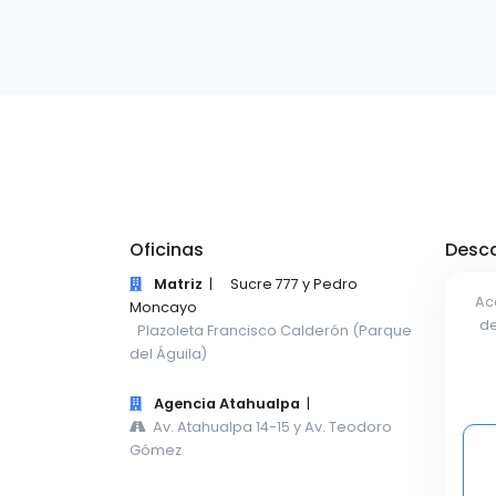
Oficinas
Desca
Matriz
|
Sucre 777 y Pedro
Ac
Moncayo
de
Plazoleta Francisco Calderón (Parque
del Águila)
Agencia Atahualpa
|
Av. Atahualpa 14-15 y Av. Teodoro
Gómez