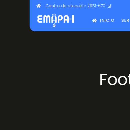
Centro de atención 2951-670
INICIO
SER
Foo