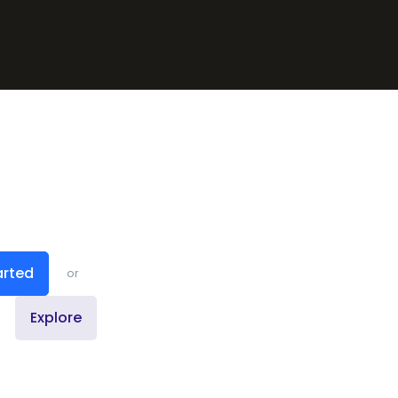
arted
or
Explore