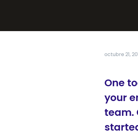
octubre 21, 20
One to
your e
team. 
starte