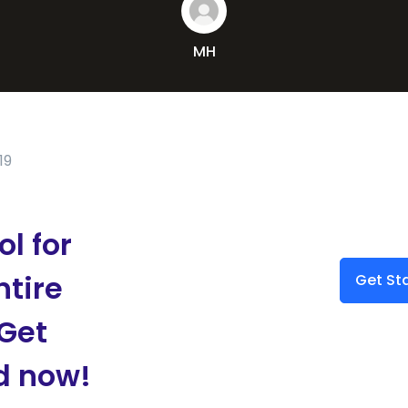
MH
19
ol for
ntire
Get St
Get
d now!