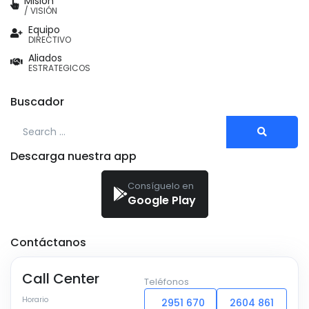
Misión
/ VISIÓN
Equipo
DIRECTIVO
Aliados
ESTRATEGICOS
Buscador
Search for:
Descarga nuestra app
Consíguelo en
Google Play
Contáctanos
Call Center
Teléfonos
Horario
2951 670
2604 861