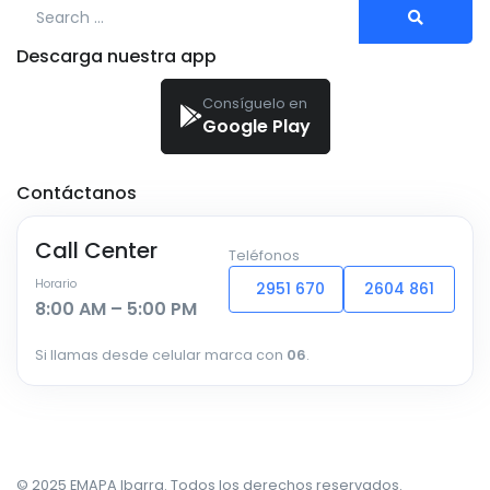
Search for:
Descarga nuestra app
Consíguelo en
Google Play
Contáctanos
Call Center
Teléfonos
Horario
2951 670
2604 861
8:00 AM – 5:00 PM
Si llamas desde celular marca con
06
.
© 2025 EMAPA Ibarra. Todos los derechos reservados.