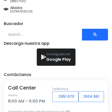
DIRECTIVO
Aliados
ESTRATEGICOS
Buscador
Search for:
Descarga nuestra app
Consíguelo en
Google Play
Contáctanos
Call Center
Teléfonos
Horario
2951 670
2604 861
8:00 AM – 5:00 PM
Si llamas desde celular marca con
06
.