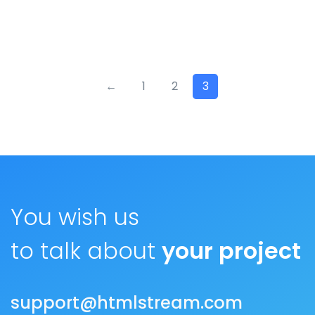
profile 24
by Tiberiu Neamu
←
1
2
3
You wish us
to talk about
your project
support@htmlstream.com