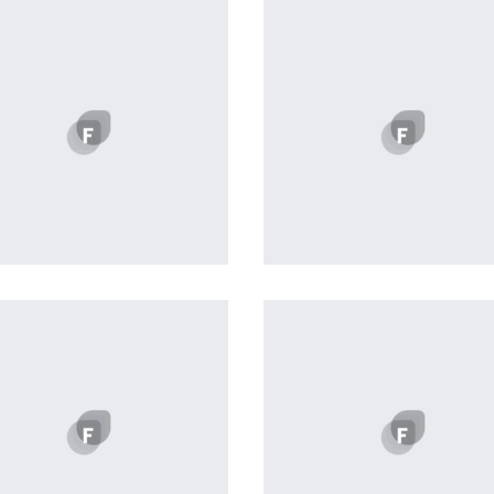
Profile 11
Profile 15
by Cosmin Capitanu
by Tiberiu Neamu