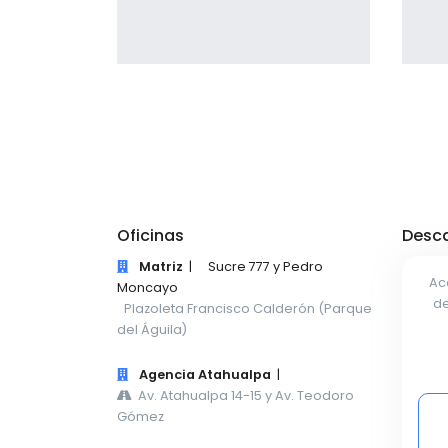
Profile 17
by Tiberiu Neamu
Oficinas
Desca
Matriz
|
Sucre 777 y Pedro
Ac
Moncayo
de
Plazoleta Francisco Calderón (Parque
del Águila)
Agencia Atahualpa
|
Av. Atahualpa 14-15 y Av. Teodoro
Gómez