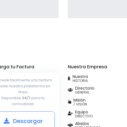
Profile 4
Profile 7
by Cosmin Capitanu
by Cosmin Capitanu
rga tu Factura
Nuestra Empresa
Nuestra
cede fácilmente a tu factura
HISTORIA
sde nuestra plataforma en
Directorio
línea.
GENERAL
Disponible
24/7
para tu
Misión
comodidad.
/ VISIÓN
Equipo
DIRECTIVO
Descargar
Aliados