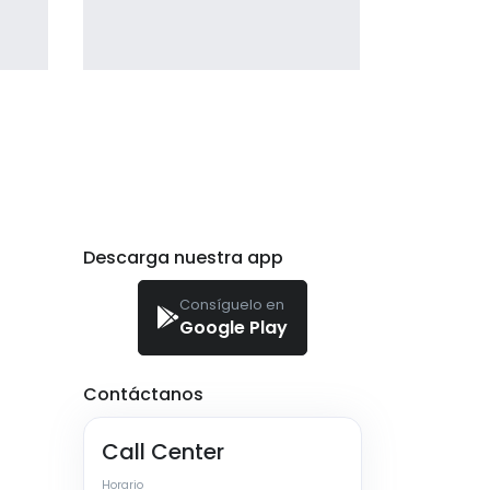
Profile 8
by Cosmin Capitanu
Descarga nuestra app
Consíguelo en
Google Play
Contáctanos
Call Center
Horario